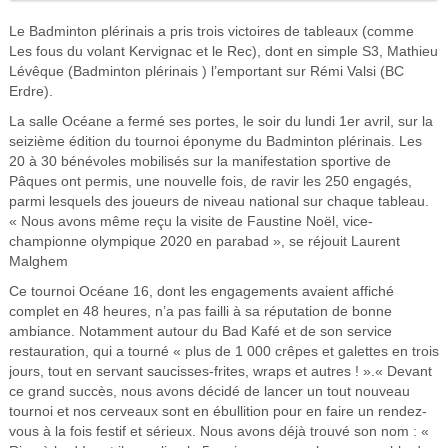
Le Badminton plérinais a pris trois victoires de tableaux (comme
Les fous du volant Kervignac et le Rec), dont en simple S3, Mathieu
Lévêque (Badminton plérinais ) l’emportant sur Rémi Valsi (BC
Erdre).
La salle Océane a fermé ses portes, le soir du lundi 1er avril, sur la
seizième édition du tournoi éponyme du Badminton plérinais. Les
20 à 30 bénévoles mobilisés sur la manifestation sportive de
Pâques ont permis, une nouvelle fois, de ravir les 250 engagés,
parmi lesquels des joueurs de niveau national sur chaque tableau.
« Nous avons même reçu la visite de Faustine Noël, vice-
championne olympique 2020 en parabad », se réjouit Laurent
Malghem
Ce tournoi Océane 16, dont les engagements avaient affiché
complet en 48 heures, n’a pas failli à sa réputation de bonne
ambiance. Notamment autour du Bad Kafé et de son service
restauration, qui a tourné « plus de 1 000 crêpes et galettes en trois
jours, tout en servant saucisses-frites, wraps et autres ! ».« Devant
ce grand succès, nous avons décidé de lancer un tout nouveau
tournoi et nos cerveaux sont en ébullition pour en faire un rendez-
vous à la fois festif et sérieux. Nous avons déjà trouvé son nom : «