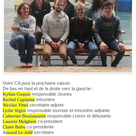
Votre CA pour la prochaine saison.
De bas en haut et de la droite vers la gauche :
Kylian Coquio
responsable Jeunes
Rachel Capitaine
trésorière
Nicolas Vittel
secrétaire-adjoint
Lydie Jéglot
responsable tournois et trésorière adjointe
Catherine Bradamantis
responsable Loisirs et débutants
Laurent Malghem
co-président
Claire Bubu
co-présidente
A
rnaud Le Jallé
secrétaire