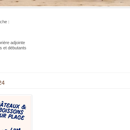
uche :
rière adjointe
s et débutants
24