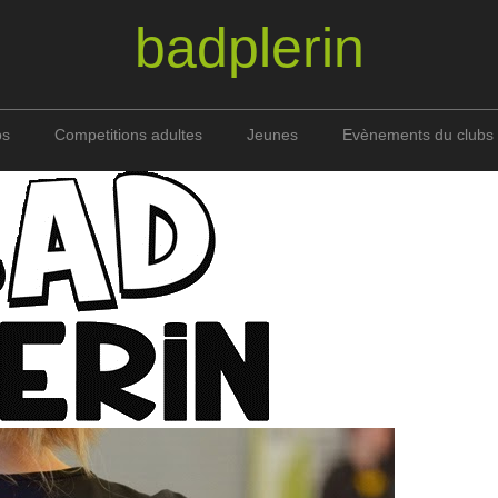
badplerin
bs
Competitions adultes
Jeunes
Evènements du clubs