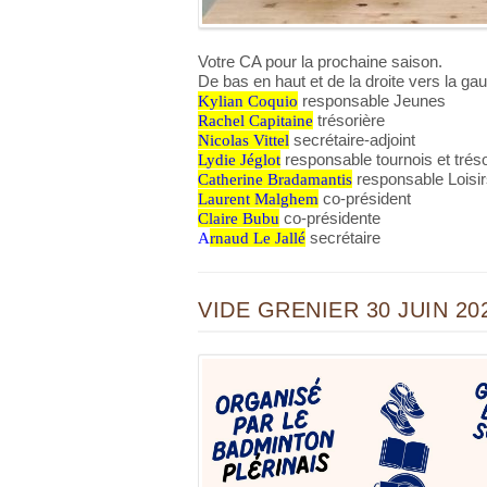
Votre CA pour la prochaine saison.
De bas en haut et de la droite vers la ga
Kylian Coquio
responsable Jeunes
Rachel Capitaine
trésorière
Nicolas Vittel
secrétaire-adjoint
Lydie Jéglot
responsable tournois et tréso
Catherine Bradamantis
responsable Loisir
Laurent Malghem
co-président
Claire Bubu
co-présidente
A
rnaud Le Jallé
secrétaire
VIDE GRENIER 30 JUIN 20