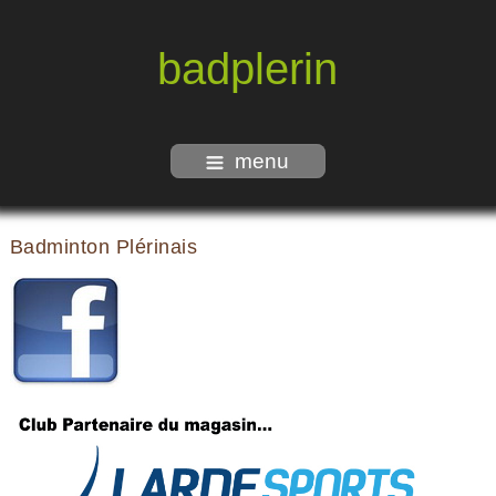
badplerin
menu
Badminton Plérinais