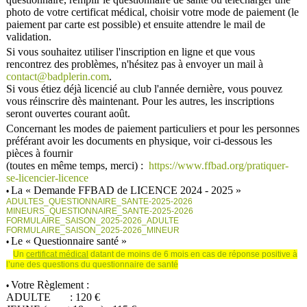
photo de votre certificat médical, choisir votre mode de paiement (le
paiement par carte est possible) et ensuite attendre le mail de
validation.
Si vous souhaitez utiliser l'inscription en ligne et que vous
rencontrez des problèmes, n'hésitez pas à envoyer un mail à
contact@badplerin.com
.
Si vous étiez déjà licencié au club l'année dernière, vous pouvez
vous réinscrire dès maintenant. Pour les autres, les inscriptions
seront ouvertes courant août.
Concernant les modes de paiement particuliers et pour les personnes
préférant avoir les documents en physique, voir ci-dessous les
pièces à fournir
(toutes en même temps, merci) :
https://www.ffbad.org/pratiquer-
se-licencier-licence
La « Demande FFBAD de LICENCE 2024 - 2025 »
•
ADULTES_QUESTIONNAIRE_SANTE-2025-2026
MINEURS_QUESTIONNAIRE_SANTE-2025-2026
FORMULAIRE_SAISON_2025-2026_ADULTE
FORMULAIRE_SAISON_2025-2026_MINEUR
Le « Questionnaire santé »
•
Un
certificat médical
datant de moins de 6 mois en cas de réponse positive à
l’une des questions du questionnaire de santé
Votre Règlement :
•
ADULTE : 120 €