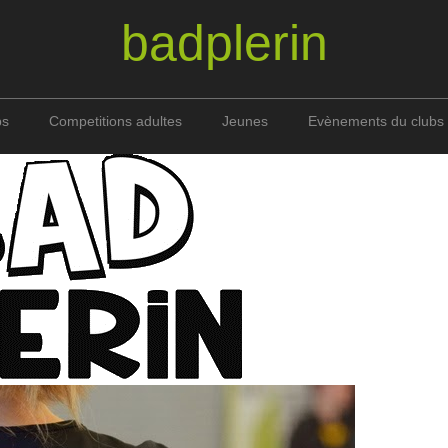
badplerin
bs
Competitions adultes
Jeunes
Evènements du clubs