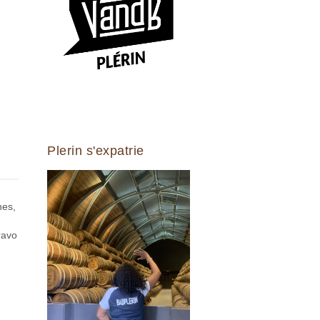
Plerin s'expatrie
nes,
ravo