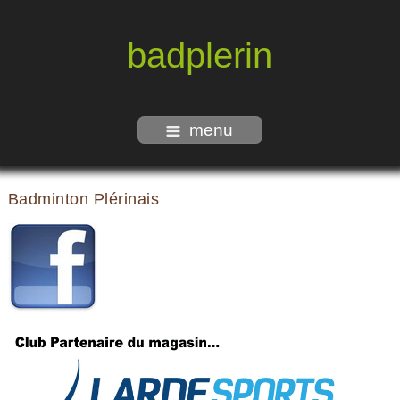
badplerin
menu
Badminton Plérinais